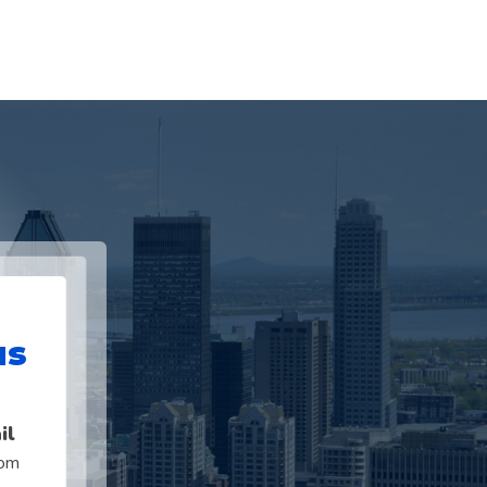
us
il
com