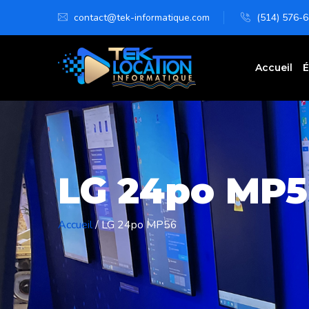
contact@tek-informatique.com
(514) 576-
Accueil
É
LG 24po MP5
Accueil
/
LG 24po MP56