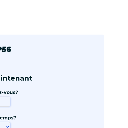
P56
intenant
z-vous?
temps?