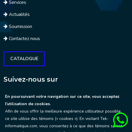
Services
Actualités
Soumission
Contactez nous
CATALOGUE
Suivez-nous sur
Location de matériel informatique configuré sur-mesure au
En poursuivant votre navigation sur ce site, vous acceptez
l'utilisation de cookies.
service des organisateurs d’événements.
Afin de vous offrir la meilleure expérience utilisateur possible,
ce site utilise des témoins (« cookies »). En visitant Tek-
informatique.com, vous consentez à ce que des témoins soient