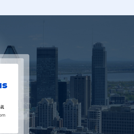
us
il
com