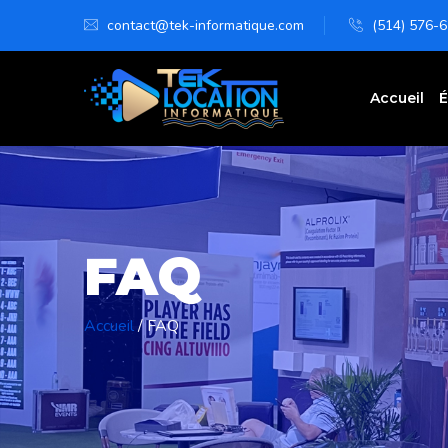
contact@tek-informatique.com
(514) 576-
Accueil
É
FAQ
Accueil
/
FAQ