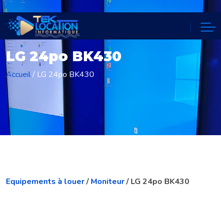
LG 24po BK430
Accueil
/
LG 24po BK430
Equipements à louer
/
Moniteur
/ LG 24po BK430