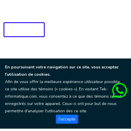
Contactez nous
CATALOGUE
Suivez-nous sur
En poursuivant votre navigation sur ce site, vous acceptez
Location de matériel informatique configuré sur-mesure au
l'utilisation de cookies.
service des organisateurs d’événements.
Afin de vous offrir la meilleure expérience utilisateur possible,
ce site utilise des témoins (« cookies »). En visitant Tek-
informatique.com, vous consentez à ce que des témoins soient
enregistrés sur votre appareil. Ceux-ci ont pour but de nous
permettre d'analyser l'utilisation des ce site.
J'accepte
Droits d'auteur 2014 - 2026 © Tek informatique. Tous les