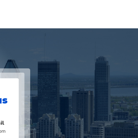
us
il
com