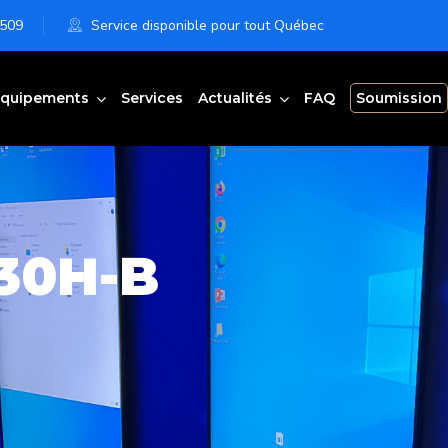
6509
Service disponible pour tout Québec
quipements
Services
Actualités
FAQ
Soumission
30H-B