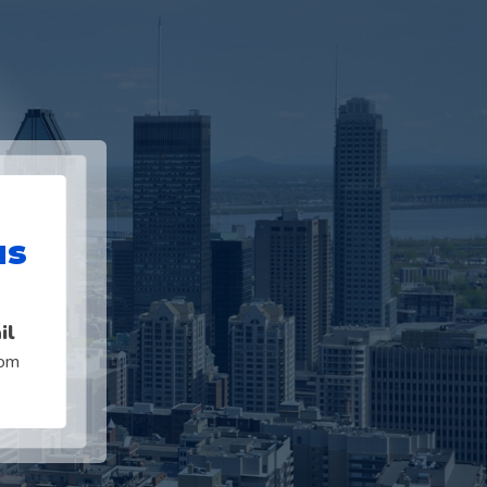
us
il
com