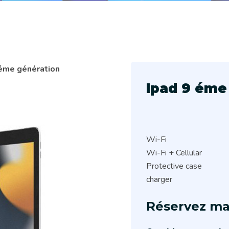
 éme génération
Ipad 9 éme
Wi-Fi
Wi-Fi + Cellular
Protective case
charger
Réservez ma