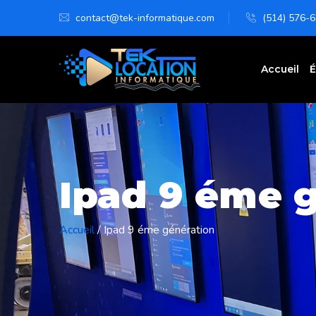
contact@tek-informatique.com
(514) 576-
Accueil
É
Ipad 9 éme 
Accueil
/
Ipad 9 éme génération