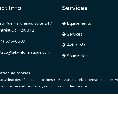
ct Info
Services
5 Rue Parthenais suite 247
Équipements
ntréal Qc H2K 3T2
Services
14) 576-6509
Actualités
tact@tek-informatique.com
Soumission
Contactez nous
sation de cookies.
site utilise des témoins (« cookies »). En visitant Tek-informatique.com
e nous permettre d'analyser l'utilisation des ce site.
s les droits sont réservés. Création par:
Web-experts