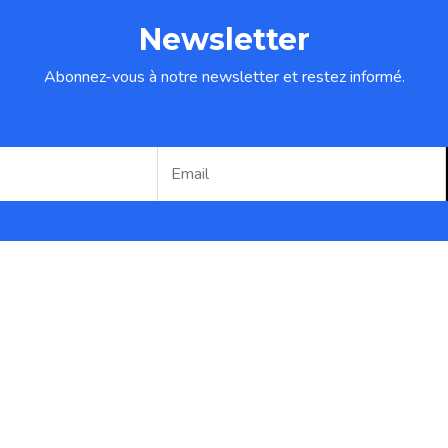
Newsletter
Abonnez-vous à notre newsletter et restez informé.
ct Info
Services
5 Rue Parthenais suite 247
Équipements
ntréal Qc H2K 3T2