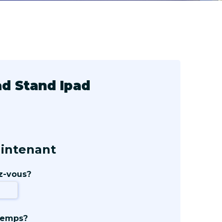
ad Stand Ipad
intenant
z-vous?
temps?